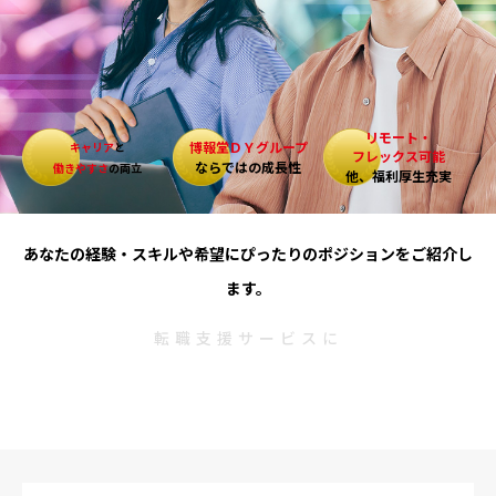
リモート・
博報堂ＤＹグループ
キャリア
と
フレックス可能
ならではの成長性
働きやすさ
の両立
他、福利厚生充実
あなたの経験・スキルや希望にぴったりのポジションをご紹介し
ます。
転職支援サービスに
登録して無料相談