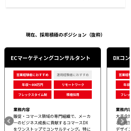
現在、採用積極のポジション（抜粋）
ECマーケティングコンサルタント
DXコ
営業経験者におすすめ
運用経験者におすすめ
営業経
年収～800万円
リモートワーク
年収～
フレックスタイム制
積極採用
フレッ
業務内容
業務内
販促・コマース領域の専門組織で、メーカ
大手企
ーのビジネス成長に貢献するコマースDX
る、経
をワンストップでコンサルティング。特に
デザイ