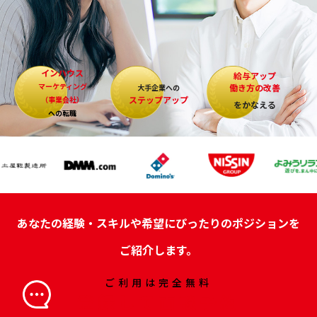
インハウス
給与アップ
マーケティング
働き方の改善
大手企業への
ステップアップ
（事業会社）
をかなえる
への転職
あなたの経験・スキルや希望にぴったりのポジションを
ご紹介します。
ご利用は完全無料
登録して面談予約