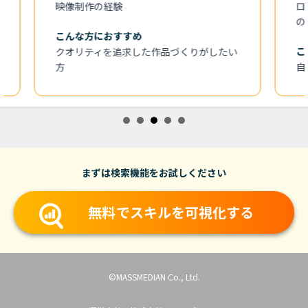
映像制作の経験
ロデュ
の経験
こんな方におすすめ
こんな
クオリティを追求した作品づくりがしたい
方
自由な
まずは検索機能をお試しください
無料でスキルを可視化する
©MASSMEDIAN Co., Ltd.