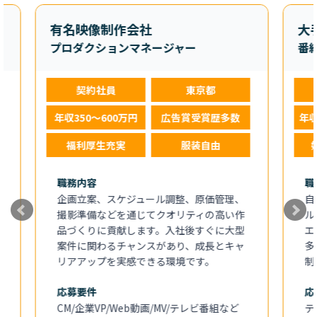
有名映像制作会社
大手コ
プロダクションマネージャー
番組制
契約社員
東京都
正
年収350～600万円
広告賞受賞歴多数
年収700
福利厚生充実
服装自由
始業10
職務内容
職務内
企画立案、スケジュール調整、原価管理、
自社プ
撮影準備などを通じてクオリティの高い作
ル番組
品づくりに貢献します。入社後すぐに大型
エティ
案件に関わるチャンスがあり、成長とキャ
多様な
リアアップを実感できる環境です。
制作い
応募要件
応募要
CM/企業VP/Web動画/MV/テレビ番組など
テレビ